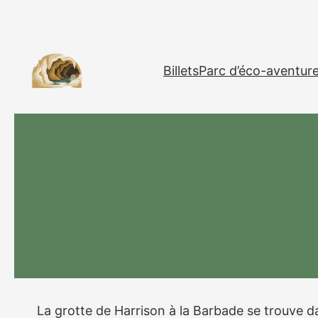
Aller
au
Billets
Parc d’éco-aventur
contenu
La grotte de Harrison à la Barbade se trouve d