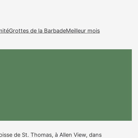
mité
Grottes de la Barbade
Meilleur mois
oisse de St. Thomas, à Allen View, dans